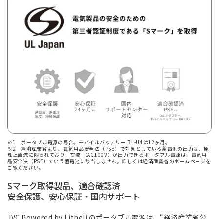
※1 ポータブル電源の場合。モバイルバッテリー BH-U4は12ヶ月。
※2 経済産業省より、電気用品安全法（PSE）で対象としている蓄電池の出力は、原
理上直流に限られており、交流 （AC100V）が出力できるポータブル電源は、電気用
品安全法（PSE）でいう蓄電池に該当しません。詳しくは経済産業省のホームページを
ご覧ください。
Sマーク取得製品、適合確認済
安全保護、安心保証・国内サポート
JVC Powered by Litheli のポータブル電源は、“経済産業省公